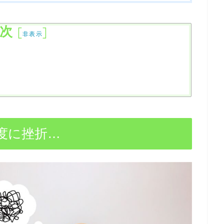
次
[
]
非表示
度に挫折…