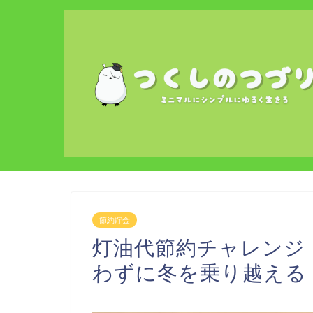
節約貯金
灯油代節約チャレンジ
わずに冬を乗り越える