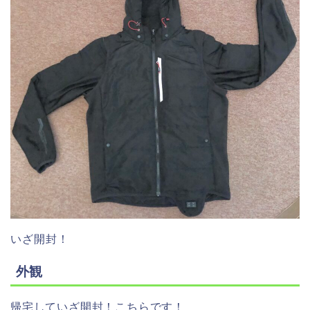
いざ開封！
外観
帰宅していざ開封！こちらです！